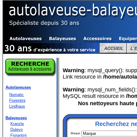
Warning
: mysql_query(): supp
Link resource in
/home/autola
Autolaveuses
Warning
: mysql_num_fields():
Numatic
MySQL result resource in
/ho
Fiorentini
Nos nettoyeurs haute 
Lindhaus
Balayeuses
Recherchez ne
Kranzle
Dulevo
Marque
Fiorantini