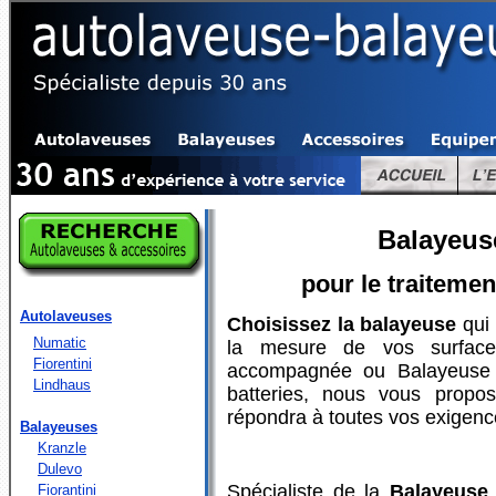
Balayeuse
pour le traiteme
Autolaveuses
Choisissez la balayeuse
qui 
Numatic
la mesure de vos surface
Fiorentini
accompagnée ou Balayeuse 
Lindhaus
batteries, nous vous propo
répondra à toutes vos exigenc
Balayeuses
Kranzle
Dulevo
Spécialiste de la
Balayeuse 
Fiorantini